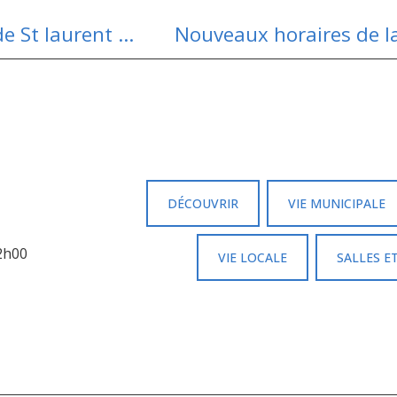
Les élèves cultivent leur jardin à l’école de St laurent d’Olt
Nouveaux horaires de l
DÉCOUVRIR
VIE MUNICIPALE
12h00
VIE LOCALE
SALLES E