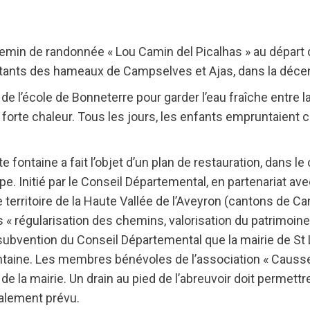
chemin de randonnée « Lou Camin del Picalhas » au départ
abitants des hameaux de Campselves et Ajas, dans la déce
rs de l’école de Bonneterre pour garder l’eau fraîche entre la
forte chaleur. Tous les jours, les enfants empruntaient 
e fontaine a fait l’objet d’un plan de restauration, dans l
ppe. Initié par le Conseil Départemental, en partenariat av
e territoire de la Haute Vallée de l’Aveyron (cantons de 
« régularisation des chemins, valorisation du patrimoine 
subvention du Conseil Départemental que la mairie de St L
ontaine. Les membres bénévoles de l’association « Causse
 de la mairie. Un drain au pied de l’abreuvoir doit permettr
alement prévu.